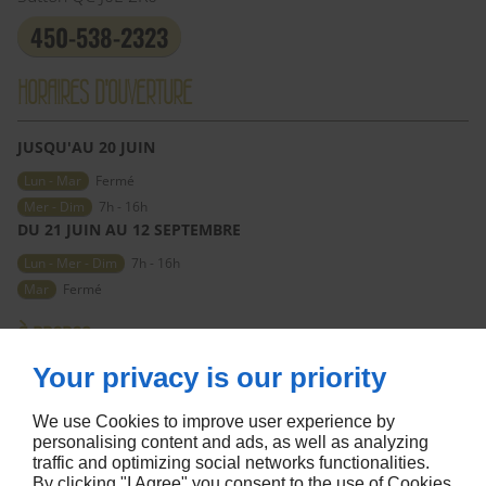
450-538-2323
HORAIRES D'OUVERTURE
JUSQU'AU 20 JUIN
Lun - Mar
Fermé
Mer - Dim
7h - 16h
DU 21 JUIN AU 12 SEPTEMBRE
Lun - Mer - Dim
7h - 16h
Mar
Fermé
À PROPOS
Your privacy is our priority
Accueil
Politique de Confidentialité
Nous contacter
Plan du site
We use Cookies to improve user experience by
personalising content and ads, as well as analyzing
SUIVEZ NOUS
traffic and optimizing social networks functionalities.
By clicking "I Agree" you consent to the use of Cookies